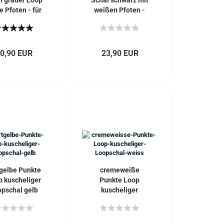
l grauer Loop
Schal schwarz mit
e Pfoten - für
weißen Pfoten -
de-Liebhaber
Loopschal für
Hunde-Freunde
0,90 EUR
23,90 EUR
gelbe Punkte
cremeweiße
 kuscheliger
Punkte Loop
pschal gelb
kuscheliger
Loopschal weiß