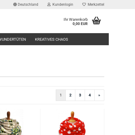
Deutschland
Kundenlogin
Merkzettel
Ihr Warenkorb
0,00 EUR
l
WUNDERTÜTEN
KREATIVES CHAOS
wort
rstellen
1
2
3
4
»
rt vergessen?