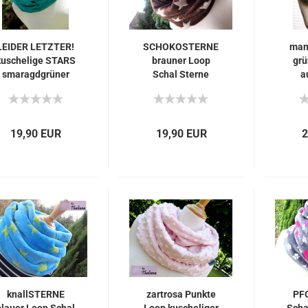
LEIDER LETZTER!
SCHOKOSTERNE
man
kuschelige STARS
brauner Loop
grü
smaragdgrüner
Schal Sterne
a
Schal Loopschal
Loopschal
k
19,90 EUR
19,90 EUR
2
knallSTERNE
zartrosa Punkte
PF