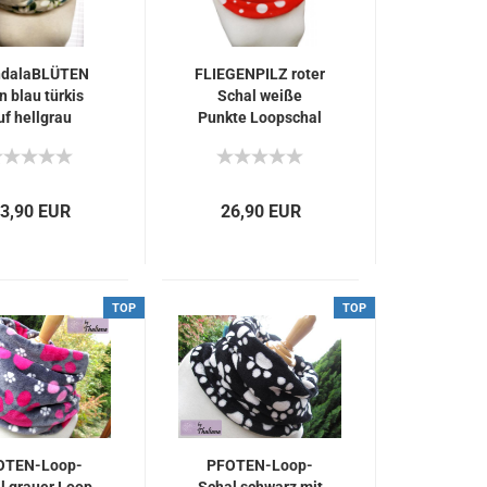
dalaBLÜTEN
FLIEGENPILZ roter
n blau türkis
Schal weiße
uf hellgrau
Punkte Loopschal
uscheliger
rot
Loopschal
3,90 EUR
26,90 EUR
TOP
TOP
OTEN-Loop-
PFOTEN-Loop-