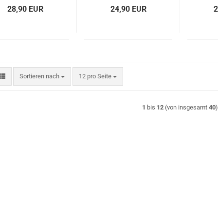
28,90 EUR
24,90 EUR
2
Sortieren nach
pro Seite
Sortieren nach
12 pro Seite
1
bis
12
(von insgesamt
40