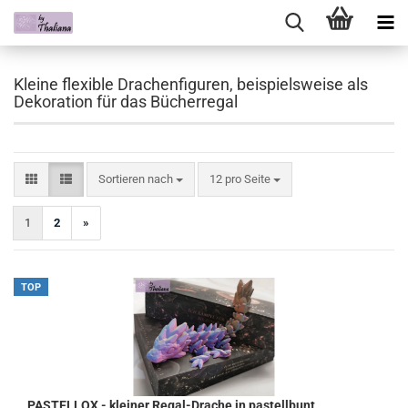
Kleine flexible Drachenfiguren, beispielsweise als
Dekoration für das Bücherregal
Sortieren nach
pro Seite
Sortieren nach
12 pro Seite
1
2
»
TOP
PASTELLOX - kleiner Regal-Drache in pastellbunt