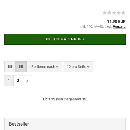
11,90 EUR
inkl. 19% MwSt. zzgl.
Versand
IN DEN WARENKORB
Sortieren nach
pro Seite
Sortieren nach
12 pro Seite
1
2
»
1
bis
12
(von insgesamt
13
)
Bestseller