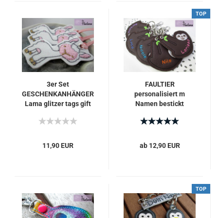
TOP
3er Set
FAULTIER
GESCHENKANHÄNGER
personalisiert m
Lama glitzer tags gift
Namen bestickt
Schlüsselanhänger /
Taschenanhänger
11,90 EUR
ab 12,90 EUR
TOP