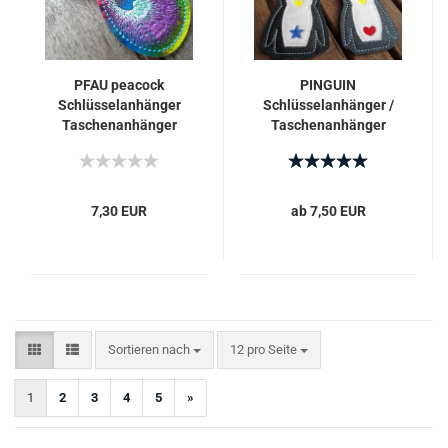
PFAU peacock
PINGUIN
Schlüsselanhänger
Schlüsselanhänger /
Taschenanhänger
Taschenanhänger
rainbow
personalisiert mit
Namen bestickt
7,30 EUR
ab 7,50 EUR
Sortieren nach
pro Seite
Sortieren nach
12 pro Seite
1
2
3
4
5
»