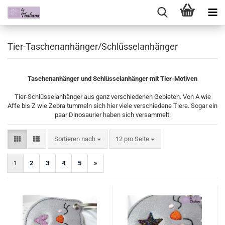
Tier-Taschenanhänger/Schlüsselanhänger
Taschenanhänger und Schlüsselanhänger mit Tier-Motiven
Tier-Schlüsselanhänger aus ganz verschiedenen Gebieten. Von A wie
Affe bis Z wie Zebra tummeln sich hier viele verschiedene Tiere. Sogar ein
paar Dinosaurier haben sich versammelt.
Sortieren nach
pro Seite
Sortieren nach
12 pro Seite
1
2
3
4
5
»