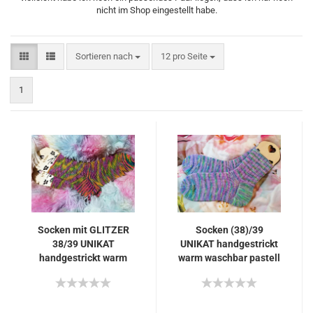
nicht im Shop eingestellt habe.
Sortieren nach
pro Seite
Sortieren nach
12 pro Seite
1
Socken mit GLITZER
Socken (38)/39
38/39 UNIKAT
UNIKAT handgestrickt
handgestrickt warm
warm waschbar pastell
waschbar knallbunt