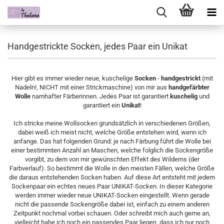
Handgestrickte Socken, jedes Paar ein Unikat
Hier gibt es immer wieder neue, kuschelige
Socken
-
handgestrickt
(mit
Nadeln!, NICHT mit einer Strickmaschine) von mir aus
handgefärbter
Wolle
namhafter Färberinnen. Jedes Paar ist garantiert
kuschelig
und
garantiert ein
Unikat
!
Ich stricke meine Wollsocken grundsätzlich in verschiedenen Größen,
dabei weiß ich meist nicht, welche Größe entstehen wird, wenn ich
anfange. Das hat folgenden Grund: je nach Färbung führt die Wolle bei
einer bestimmten Anzahl an Maschen, welche folglich die Sockengröße
vorgibt, zu dem von mir gewünschten Effekt des Wilderns (der
Farbverlauf). So bestimmt die Wolle in den meisten Fällen, welche Größe
die daraus entstehenden Socken haben. Auf diese Art entsteht mit jedem
Sockenpaar ein echtes neues Paar UNIKAT-Socken. In dieser Kategorie
werden immer wieder neue UNIKAT-Socken eingestellt. Wenn gerade
nicht die passende Sockengröße dabei ist, einfach zu einem anderen
Zeitpunkt nochmal vorbei schauen. Oder schreibt mich auch gerne an,
vielleicht habe ich noch ein passendes Paar liegen, dass ich nur noch