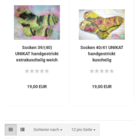
Socken 39/(40)
Socken 40/41 UNIKAT
UNIKAT handgestrickt
handgestrickt
extrakuschelig weich
kuschelig
waschbar knallbunt
strapazierfähig weich
waschbar knallbunt
19,00 EUR
19,00 EUR
Sortieren nach
pro Seite
Sortieren nach
12 pro Seite