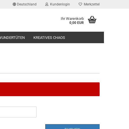
Deutschland
Kundenlogin
Merkzettel
Ihr Warenkorb
0,00 EUR
l
WUNDERTÜTEN
KREATIVES CHAOS
wort
rstellen
rt vergessen?