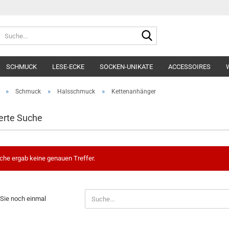
Lieferland
Suche...
E-Mai
SCHMUCK
LESE-ECKE
SOCKEN-UNIKATE
ACCESSOIRES
Pass
»
»
»
Schmuck
Halsschmuck
Kettenanhänger
erte Suche
Konto e
che ergab keine genauen Treffer.
Passwo
Sie noch einmal