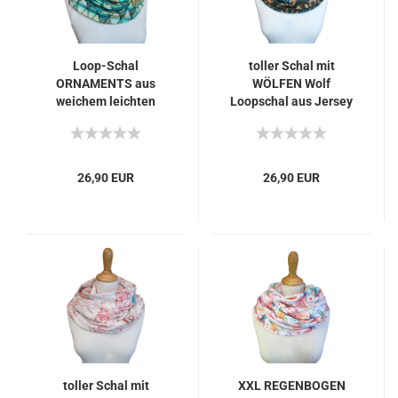
Loop-Schal
toller Schal mit
ORNAMENTS aus
WÖLFEN Wolf
weichem leichten
Loopschal aus Jersey
Jersey grün apricot
Geschenk z.
mint Geschenk z.
Geburtstag Muttertag
Geburtstag Muttertag
26,90 EUR
26,90 EUR
toller Schal mit
XXL REGENBOGEN