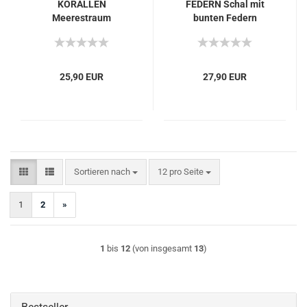
KORALLEN
FEDERN Schal mit
Meerestraum
bunten Federn
Loopschal aus Jersey
Loopschal aus Jersey
Geschenk z.
Vogelfedern rainbow
Geburtstag Muttertag
feathers Fantasy
Geschenk z.
25,90 EUR
27,90 EUR
Geburtstag Muttertag
Sortieren nach
pro Seite
Sortieren nach
12 pro Seite
1
2
»
1
bis
12
(von insgesamt
13
)