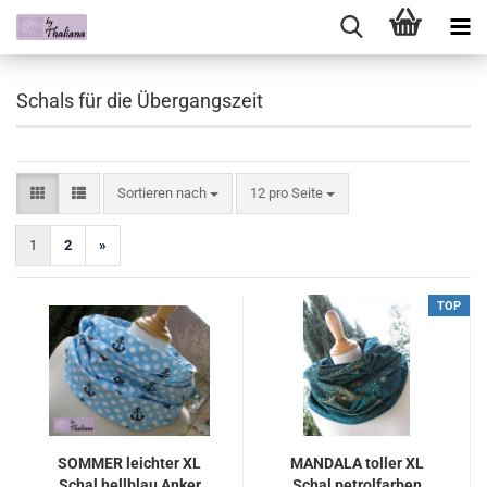
Schals für die Übergangszeit
Sortieren nach
pro Seite
Sortieren nach
12 pro Seite
1
2
»
TOP
SOMMER leichter XL
MANDALA toller XL
Schal hellblau Anker
Schal petrolfarben