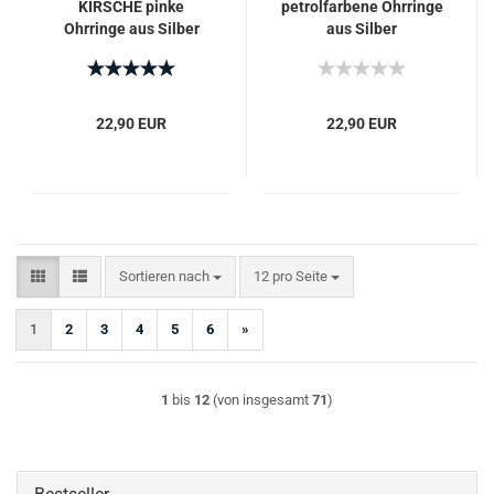
KIRSCHE pinke
petrolfarbene Ohrringe
Ohrringe aus Silber
aus Silber
22,90 EUR
22,90 EUR
Sortieren nach
pro Seite
Sortieren nach
12 pro Seite
1
2
3
4
5
6
»
1
bis
12
(von insgesamt
71
)