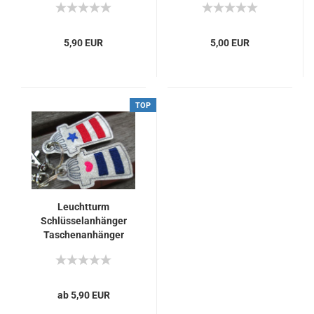
5,90 EUR
5,00 EUR
TOP
Leuchtturm
Schlüsselanhänger
Taschenanhänger
maritim
Urlaubserinnerung
personalisierbar mit
Namen
ab 5,90 EUR