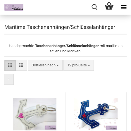
Maritime Taschenanhänger/Schlüsselanhänger
Handgemachte
Taschenanhänger
/
Schlüsselanhänger
mit maritimen
Stilen und Motiven.
Sortieren nach
pro Seite
Sortieren nach
12 pro Seite
1