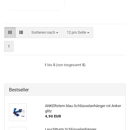
Sortieren nach
pro Seite
Sortieren nach
12 pro Seite
1
1
bis
5
(von insgesamt
5
)
Bestseller
ANKERstern blau Schlüsselanhänger rot Anker
glitz
4,90 EUR
Leuchtturm Schlüsselanhänger