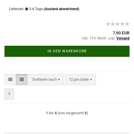
Lieferzeit:
3-4 Tage
(Ausland abweichend)
7,90 EUR
inkl. 19% MwSt. zzgl.
Versand
IN DEN WARENKORB
Sortieren nach
pro Seite
Sortieren nach
12 pro Seite
1
1
bis
6
(von insgesamt
6
)