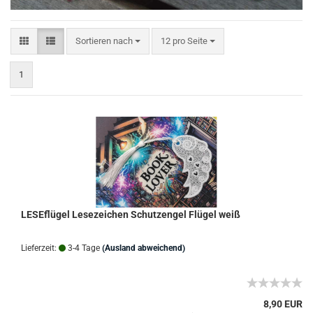
Sortieren nach
pro Seite
Sortieren nach
12 pro Seite
1
LESEflügel Lesezeichen Schutzengel Flügel weiß
Lieferzeit:
3-4 Tage
(Ausland abweichend)
8,90 EUR