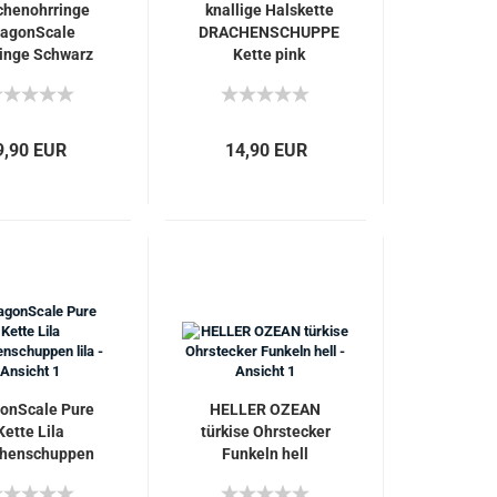
chenohrringe
knallige Halskette
ragonScale
DRACHENSCHUPPE
inge Schwarz
Kette pink
Pink
9,90 EUR
14,90 EUR
onScale Pure
HELLER OZEAN
Kette Lila
türkise Ohrstecker
chenschuppen
Funkeln hell
lila