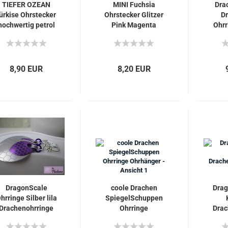
TIEFER OZEAN
MINI Fuchsia
Dra
ürkise Ohrstecker
Ohrstecker Glitzer
D
hochwertig petrol
Pink Magenta
Ohrr
8,90 EUR
8,20 EUR
DragonScale
coole Drachen
Drag
hrringe Silber lila
SpiegelSchuppen
Drachenohrringe
Ohrringe
Dra
Ohrhänger