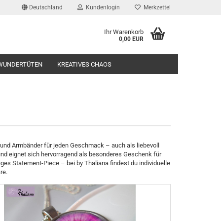
Deutschland
Kundenlogin
Merkzettel
Ihr Warenkorb
0,00 EUR
l
WUNDERTÜTEN
KREATIVES CHAOS
wort
rstellen
e und Armbänder für jeden Geschmack – auch als liebevoll
und eignet sich hervorragend als besonderes Geschenk für
rt vergessen?
ges Statement-Piece – bei by Thaliana findest du individuelle
re.