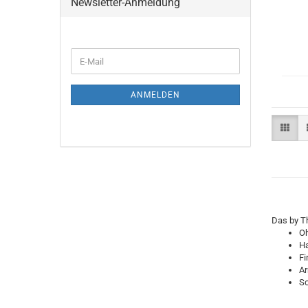
Newsletter-Anmeldung
E-
Mail
ANMELDEN
Das by T
Oh
Ha
Fi
A
S