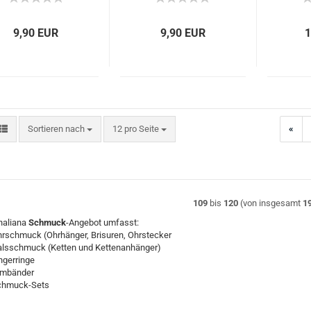
9,90 EUR
9,90 EUR
1
Sortieren nach
pro Seite
Sortieren nach
12 pro Seite
«
109
bis
120
(von insgesamt
1
haliana
Schmuck
-Angebot umfasst:
rschmuck (Ohrhänger, Brisuren, Ohrstecker
lsschmuck (Ketten und Kettenanhänger)
ngerringe
rmbänder
chmuck-Sets