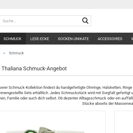
Lieferland
Suche...
E-Mai
SCHMUCK
LESE-ECKE
SOCKEN-UNIKATE
ACCESSOIRES
Pass
»
Schmuck
y Thaliana Schmuck-Angebot
Konto e
serer Schmuck-Kollektion findest du handgefertigte Ohrringe, Halsketten, Ring
mengestellte Sets erhältlich. Jedes Schmuckstück wird mit Sorgfalt gefertigt 
Passwo
en, Familie oder auch dich selbst. Ob dezenter Alltagsschmuck oder ein auffälli
Stücke abseits der Massenwa