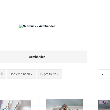
Armbänder
Sortieren nach
pro Seite
Sortieren nach
12 pro Seite
«