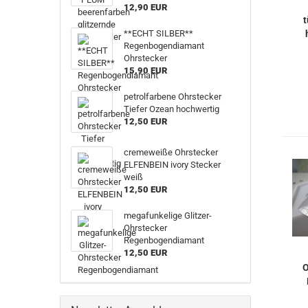
12,90 EUR
t
**ECHT SILBER**
Regenbogendiamant
Ohrstecker
15,90 EUR
petrolfarbene Ohrstecker
Tiefer Ozean hochwertig
12,50 EUR
cremeweiße Ohrstecker
ELFENBEIN ivory Stecker
weiß
12,50 EUR
megafunkelige Glitzer-
Ohrstecker
Regenbogendiamant
12,50 EUR
O