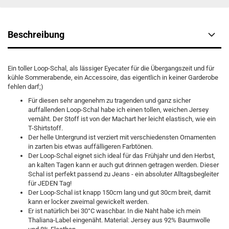
Beschreibung
Ein toller Loop-Schal, als lässiger Eyecater für die Übergangszeit und für
kühle Sommerabende, ein Accessoire, das eigentlich in keiner Garderobe
fehlen darf;)
Für diesen sehr angenehm zu tragenden und ganz sicher
auffallenden Loop-Schal habe ich einen tollen, weichen Jersey
vernäht. Der Stoff ist von der Machart her leicht elastisch, wie ein
T-Shirtstoff.
Der helle Untergrund ist verziert mit verschiedensten Ornamenten
in zarten bis etwas auffälligeren Farbtönen.
Der Loop-Schal eignet sich ideal für das Frühjahr und den Herbst,
an kalten Tagen kann er auch gut drinnen getragen werden. Dieser
Schal ist perfekt passend zu Jeans - ein absoluter Alltagsbegleiter
für JEDEN Tag!
Der Loop-Schal ist knapp 150cm lang und gut 30cm breit, damit
kann er locker zweimal gewickelt werden.
Er ist natürlich bei 30°C waschbar. In die Naht habe ich mein
Thaliana-Label eingenäht. Material: Jersey aus 92% Baumwolle