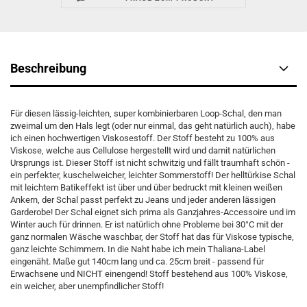
Beschreibung
Für diesen lässig-leichten, super kombinierbaren Loop-Schal, den man
zweimal um den Hals legt (oder nur einmal, das geht natürlich auch), habe
ich einen hochwertigen Viskosestoff. Der Stoff besteht zu 100% aus
Viskose, welche aus Cellulose hergestellt wird und damit natürlichen
Ursprungs ist. Dieser Stoff ist nicht schwitzig und fällt traumhaft schön -
ein perfekter, kuschelweicher, leichter Sommerstoff! Der helltürkise Schal
mit leichtem Batikeffekt ist über und über bedruckt mit kleinen weißen
Ankern, der Schal passt perfekt zu Jeans und jeder anderen lässigen
Garderobe! Der Schal eignet sich prima als Ganzjahres-Accessoire und im
Winter auch für drinnen. Er ist natürlich ohne Probleme bei 30°C mit der
ganz normalen Wäsche waschbar, der Stoff hat das für Viskose typische,
ganz leichte Schimmern. In die Naht habe ich mein Thaliana-Label
eingenäht. Maße gut 140cm lang und ca. 25cm breit - passend für
Erwachsene und NICHT einengend! Stoff bestehend aus 100% Viskose,
ein weicher, aber unempfindlicher Stoff!