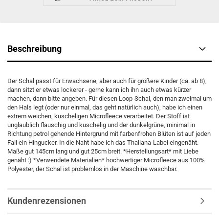
Beschreibung
Der Schal passt für Erwachsene, aber auch für größere Kinder (ca. ab 8),
dann sitzt er etwas lockerer - gerne kann ich ihn auch etwas kürzer
machen, dann bitte angeben. Für diesen Loop-Schal, den man zweimal um
den Hals legt (oder nur einmal, das geht natürlich auch), habe ich einen
extrem weichen, kuscheligen Microfleece verarbeitet. Der Stoff ist
unglaublich flauschig und kuschelig und der dunkelgrüne, minimal in
Richtung petrol gehende Hintergrund mit farbenfrohen Blüten ist auf jeden
Fall ein Hingucker. In die Naht habe ich das Thaliana-Label eingenäht.
Maße gut 145cm lang und gut 25cm breit. *Herstellungsart* mit Liebe
genäht :) *Verwendete Materialien* hochwertiger Microfleece aus 100%
Polyester, der Schal ist problemlos in der Maschine waschbar.
Kundenrezensionen