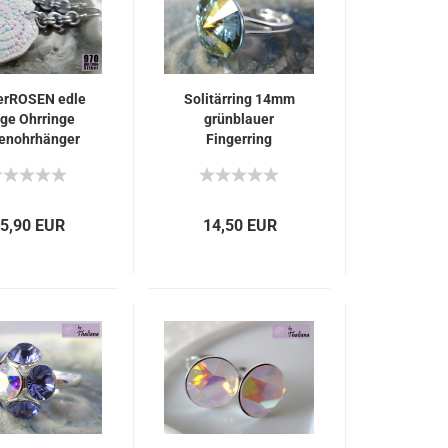
zerROSEN edle
Solitärring 14mm
nge Ohrringe
grünblauer
enohrhänger
Fingerring
DÜNENGRAS
5,90 EUR
14,50 EUR