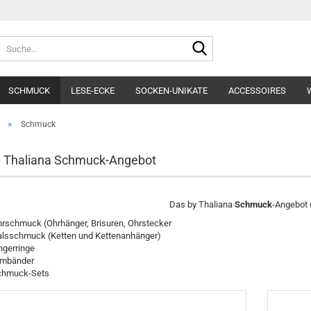
Lieferland
Suche...
E-Mai
SCHMUCK
LESE-ECKE
SOCKEN-UNIKATE
ACCESSOIRES
Pass
»
Schmuck
y Thaliana Schmuck-Angebot
Konto e
Das by Thaliana
Schmuck
-Angebot 
Passwo
rschmuck (Ohrhänger, Brisuren, Ohrstecker
lsschmuck (Ketten und Kettenanhänger)
ngerringe
rmbänder
chmuck-Sets