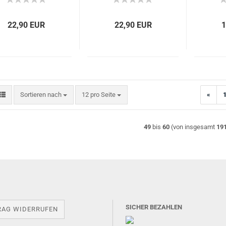
22,90 EUR
22,90 EUR
1
Sortieren nach
pro Seite
Sortieren nach
12 pro Seite
«
49
bis
60
(von insgesamt
19
SICHER BEZAHLEN
RAG WIDERRUFEN