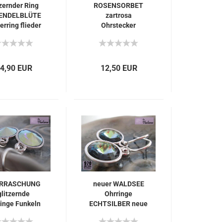
tzernder Ring
ROSENSORBET
ENDELBLÜTE
zartrosa
erring flieder
Ohrstecker
hochwertig
4,90 EUR
12,50 EUR
RRASCHUNG
neuer WALDSEE
glitzernde
Ohrringe
inge Funkeln
ECHTSILBER neue
hellblau
Farbe