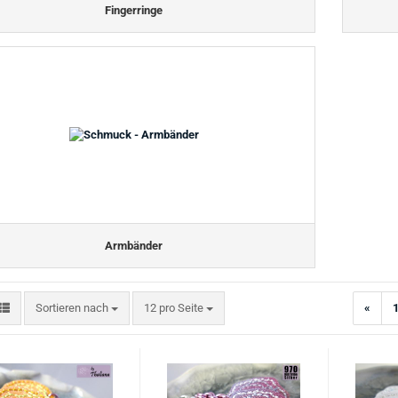
Fingerringe
Armbänder
Sortieren nach
pro Seite
Sortieren nach
12 pro Seite
«