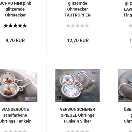
SCHAU HIN! pink
glitzernde
gli
glitzernde
Ohrstecker
LAV
Ohrstecker
TAUTROPFEN
Fing
hochwertig
Stecker bunt edel
9,70 EUR
12,70 EUR
1
WANDERDÜNE
VERWUNSCHENER
ÜBE
sandfarbene
SPIEGEL Ohrringe
Ohrringe Funkeln
Funkeln Silber
Ohrr
sand beige
edel