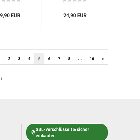
9,90 EUR
24,90 EUR
1
2
3
4
5
6
7
8
...
16
»
1
)
SSL-verschlüsselt & sicher
einkaufen