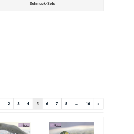
Schmuck-Sets
1
2
3
4
5
6
7
8
...
16
»