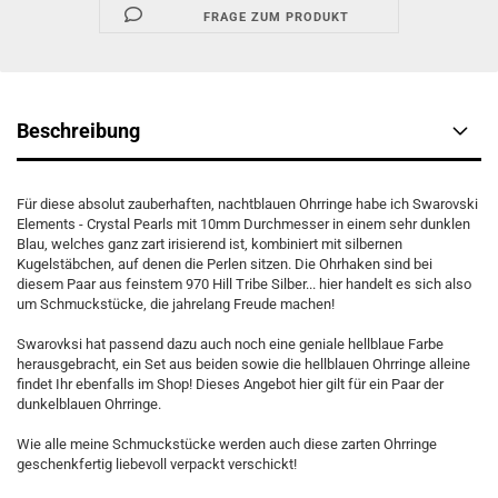
FRAGE ZUM PRODUKT
Beschreibung
Für diese absolut zauberhaften, nachtblauen Ohrringe habe ich Swarovski
Elements - Crystal Pearls mit 10mm Durchmesser in einem sehr dunklen
Blau, welches ganz zart irisierend ist, kombiniert mit silbernen
Kugelstäbchen, auf denen die Perlen sitzen. Die Ohrhaken sind bei
diesem Paar aus feinstem 970 Hill Tribe Silber... hier handelt es sich also
um Schmuckstücke, die jahrelang Freude machen!
Swarovksi hat passend dazu auch noch eine geniale hellblaue Farbe
herausgebracht, ein Set aus beiden sowie die hellblauen Ohrringe alleine
findet Ihr ebenfalls im Shop! Dieses Angebot hier gilt für ein Paar der
dunkelblauen Ohrringe.
Wie alle meine Schmuckstücke werden auch diese zarten Ohrringe
geschenkfertig liebevoll verpackt verschickt!