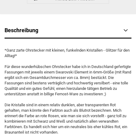
Beschreibung
*Ganz zarte Ohrstecker mit kleinen, funkelnden Kristallen - Glitzer für den
Alltag!*
Für diese wunderhübschen Ohrstecker habe ich in Deutschland gefertigte
Fassungen mit jeweils einem Swarovski Element in 6mm-Größe (mit Rand
ergibt sich ein Gesamtdurchmesser von ca. 8mm) bestückt. Die
Fassungen sind bestens verträglich und hochwertig versilbert - eine tolle
Qualität und ein gutes Gefühl, einen hierzulande tätigen Betrieb zu
unterstützen anstatt in billige Fernost-Ware zu investieren ;)
Die Kristalle sind in einem relativ dunklen, aber transparenten Rot
gehalten, man könnte den Farbton auch als Blutrot bezeichnen. Mich
erinnert die Farbe an rote Rosen, wie man sie sich vorstellt - ganz toll zu
kombinieren mit Schwarz und Weiß und natürlich allen verwandten
Farbtönen. Es handelt sich hier um ein neutrales bis eher kühles Rot, ein
Braunanteil ist nicht vorhanden.