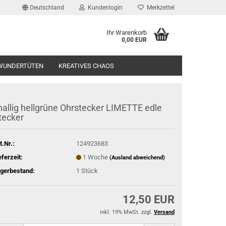
Deutschland
Kundenlogin
Merkzettel
Ihr Warenkorb
0,00 EUR
l
WUNDERTÜTEN
KREATIVES CHAOS
wort
nallig hellgrüne Ohrstecker LIMETTE edle
tecker
t.Nr.:
124923683
rstellen
eferzeit:
1 Woche
(Ausland abweichend)
rt vergessen?
gerbestand:
1
Stück
12,50 EUR
inkl. 19% MwSt. zzgl.
Versand