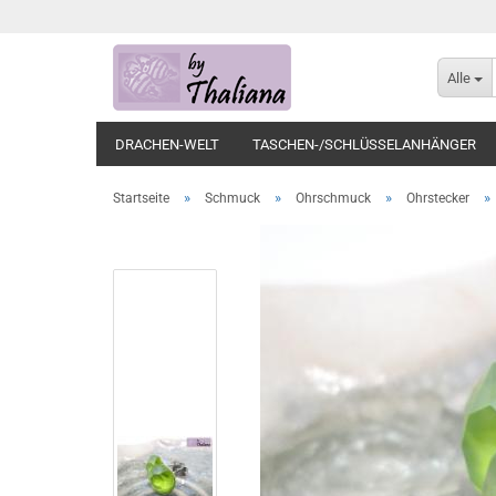
Alle
DRACHEN-WELT
TASCHEN-/SCHLÜSSELANHÄNGER
»
»
»
»
Startseite
Schmuck
Ohrschmuck
Ohrstecker