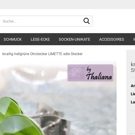
Lieferland
Suche...
E-Mai
SCHMUCK
LESE-ECKE
SOCKEN-UNIKATE
ACCESSOIRES
Pass
knallig hellgrüne Ohrstecker LIMETTE edle Stecker
k
S
Ar
Konto e
Li
Passwo
La