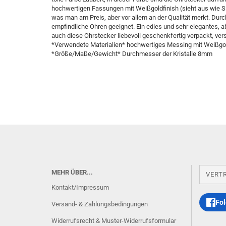
hochwertigen Fassungen mit Weißgoldfinish (sieht aus wie Si
was man am Preis, aber vor allem an der Qualität merkt. Durch
empfindliche Ohren geeignet. Ein edles und sehr elegantes, 
auch diese Ohrstecker liebevoll geschenkfertig verpackt, ver
*Verwendete Materialien* hochwertiges Messing mit Weißgol
*Größe/Maße/Gewicht* Durchmesser der Kristalle 8mm
MEHR ÜBER...
VERT
Kontakt/Impressum
Fol
Versand- & Zahlungsbedingungen
Widerrufsrecht & Muster-Widerrufsformular