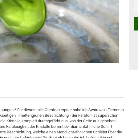
ungen!* Für dieses tolle Ohrsteckerpaar habe ich Swarovski Elements
rückseitigen, limettengrünen Beschichtung - der Farbton ist superschön
 die Kristalle komplett durchgefärbt aus, von der Seite aus gesehen
märe Farblosigkeit der Kristalle kommt der diamantähnliche Schliff
rte Beschichtung, welche einen Mondlicht-ähnlichen Schleier über die
lig und sehr farbintensiv! Die Funkelchen habe ich befestigt in sehr