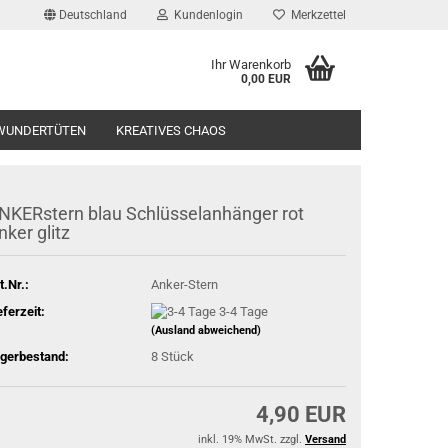
Deutschland
Kundenlogin
Merkzettel
Ihr Warenkorb
0,00 EUR
l
WUNDERTÜTEN
KREATIVES CHAOS
wort
NKERstern blau Schlüsselanhänger rot
nker glitz
t.Nr.:
Anker-Stern
rstellen
eferzeit:
3-4 Tage
rt vergessen?
(Ausland abweichend)
gerbestand:
8
Stück
4,90 EUR
inkl. 19% MwSt. zzgl.
Versand