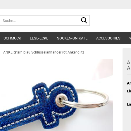
Lieferland
Suche...
E-Mai
SCHMUCK
LESE-ECKE
SOCKEN-UNIKATE
ACCESSOIRES
Pass
»
ANKERstern blau Schlüsselanhänger rot Anker glitz
A
A
Ar
Konto e
Li
Passwo
La