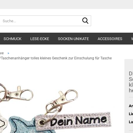
Lieferland
Suche...
E-Mai
SCHMUCK
LESE-ECKE
SOCKEN-UNIKATE
ACCESSOIRES
Pass
»
ive
Taschenanhänger tolles kleines Geschenk zur Einschulung für Tasche
D
S
k
Konto e
h
Passwo
Ar
Li
La