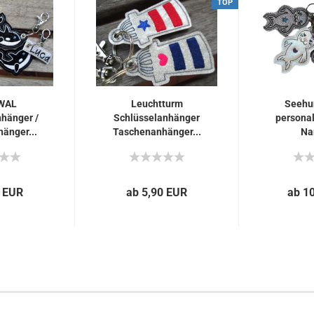
TOP
WAL
Leuchtturm
Seehu
hänger /
Schlüsselanhänger
personal
änger...
Taschenanhänger...
Na
0 EUR
ab 5,90 EUR
ab 1