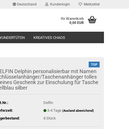
Deutschland
Kundenlogin
Merkzettel
Ihr Warenkorb
0,00 EUR
l
WUNDERTÜTEN
KREATIVES CHAOS
wort
TOP
ELFIN Delphin personalisierbar mit Namen
chlüsselanhänger/Taschenanhänger tolles
leines Geschenk zur Einschulung für Tasche
rstellen
ellblau silber
rt vergessen?
t.Nr.:
Delfin
eferzeit:
3-4 Tage
(Ausland abweichend)
gerbestand:
8
Stück