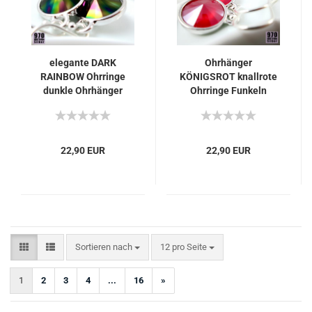
elegante DARK
Ohrhänger
RAINBOW Ohrringe
KÖNIGSROT knallrote
dunkle Ohrhänger
Ohrringe Funkeln
22,90 EUR
22,90 EUR
Sortieren nach
pro Seite
Sortieren nach
12 pro Seite
1
2
3
4
...
16
»