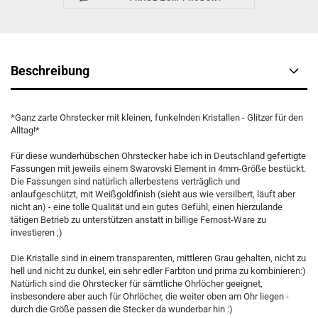
Beschreibung
*Ganz zarte Ohrstecker mit kleinen, funkelnden Kristallen - Glitzer für den
Alltag!*
Für diese wunderhübschen Ohrstecker habe ich in Deutschland gefertigte
Fassungen mit jeweils einem Swarovski Element in 4mm-Größe bestückt.
Die Fassungen sind natürlich allerbestens verträglich und
anlaufgeschützt, mit Weißgoldfinish (sieht aus wie versilbert, läuft aber
nicht an) - eine tolle Qualität und ein gutes Gefühl, einen hierzulande
tätigen Betrieb zu unterstützen anstatt in billige Fernost-Ware zu
investieren ;)
Die Kristalle sind in einem transparenten, mittleren Grau gehalten, nicht zu
hell und nicht zu dunkel, ein sehr edler Farbton und prima zu kombinieren:)
Natürlich sind die Ohrstecker für sämtliche Ohrlöcher geeignet,
insbesondere aber auch für Ohrlöcher, die weiter oben am Ohr liegen -
durch die Größe passen die Stecker da wunderbar hin :)