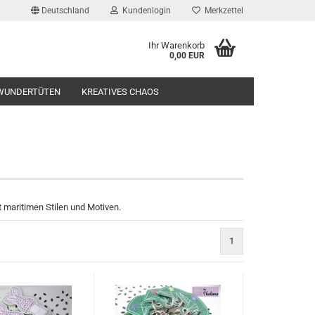
Deutschland
Kundenlogin
Merkzettel
Ihr Warenkorb
0,00 EUR
l
WUNDERTÜTEN
KREATIVES CHAOS
wort
rstellen
 maritimen Stilen und Motiven.
rt vergessen?
1