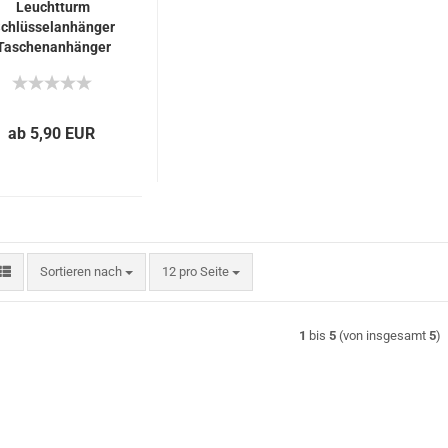
Leuchtturm
chlüsselanhänger
Taschenanhänger
maritim
Urlaubserinnerung
personalisierbar
mit Namen
ab 5,90 EUR
Sortieren nach
pro Seite
Sortieren nach
12 pro Seite
1
bis
5
(von insgesamt
5
)