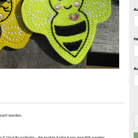
Au
He
Au
iert werden.
 auf Vinyl/Kunstleder - die exakte Farbe kann gewählt werden.