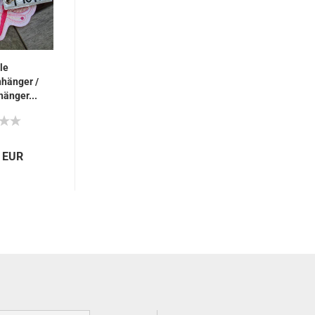
le
hänger /
änger...
0 EUR