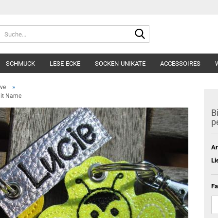
Lieferland
Suche...
E-Mai
SCHMUCK
LESE-ECKE
SOCKEN-UNIKATE
ACCESSOIRES
Pass
»
ive
mit Name
B
p
Konto e
Ar
Passwo
Li
Fa