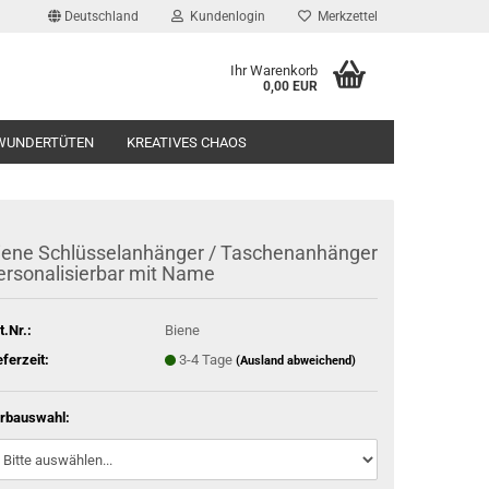
Deutschland
Kundenlogin
Merkzettel
Ihr Warenkorb
0,00 EUR
l
WUNDERTÜTEN
KREATIVES CHAOS
wort
iene Schlüsselanhänger / Taschenanhänger
ersonalisierbar mit Name
rstellen
t.Nr.:
Biene
rt vergessen?
eferzeit:
3-4 Tage
(Ausland abweichend)
rbauswahl: