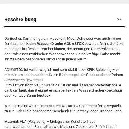
Beschreibung
Ob Bücher, Sammelfiguren, Muscheln, Meer-Deko oder was auch immer
Du liebst: der
kleine Wasser-Drache AQUASTOX
bewacht Deine Schätze
mit seinen kraftvollen Drachenklauen, der anmutigen Drachenform und
der Kraft eines mythischen Wasserwesens. Seine kräftige Farbe macht
ihn zu einem besonderen Blickfang in jedem Raum.
AQUASTOX ist voll beweglich und sehr stabil, aber KEIN Spielzeug – er
möchte am liebsten dekorativ ein Bücherregal, ein Sideboard oder Deinen
Schreibtisch bewachen.
Er misst von Kopf bis Schwanz ca. 18 cm und ist an der breitesten Stelle
ca. 8 cm breit, damit eignet er sich perfekt als Wasserdrachen-Dekofigur
oder Fantasy-Sammlerstück.
Wie alle meine Artikel kommt auch AQUASTOX geschenkfertig verpackt
zu Dir – ideal als besonderes Geschenk für Fantasy- oder Drachen-Fans.
Material:
PLA (Polylactid) – biologischer Kunststoff aus
nachwachsenden Rohstoffen wie Mais und Zuckerrohr. PLA ist leicht,