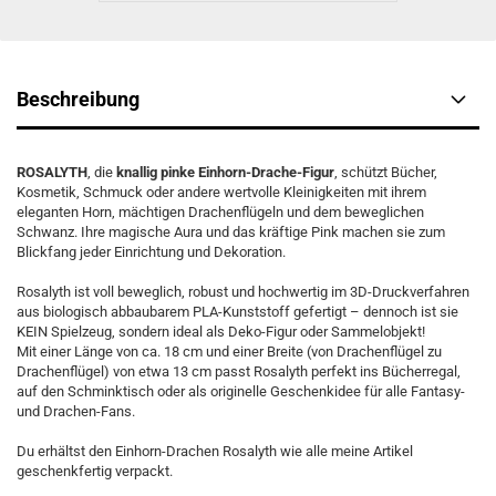
Beschreibung
ROSALYTH
, die
knallig pinke Einhorn-Drache-Figur
, schützt Bücher,
Kosmetik, Schmuck oder andere wertvolle Kleinigkeiten mit ihrem
eleganten Horn, mächtigen Drachenflügeln und dem beweglichen
Schwanz. Ihre magische Aura und das kräftige Pink machen sie zum
Blickfang jeder Einrichtung und Dekoration.
Rosalyth ist voll beweglich, robust und hochwertig im 3D-Druckverfahren
aus biologisch abbaubarem PLA-Kunststoff gefertigt – dennoch ist sie
KEIN Spielzeug, sondern ideal als Deko-Figur oder Sammelobjekt!
Mit einer Länge von ca. 18 cm und einer Breite (von Drachenflügel zu
Drachenflügel) von etwa 13 cm passt Rosalyth perfekt ins Bücherregal,
auf den Schminktisch oder als originelle Geschenkidee für alle Fantasy-
und Drachen-Fans.
Du erhältst den Einhorn-Drachen Rosalyth wie alle meine Artikel
geschenkfertig verpackt.