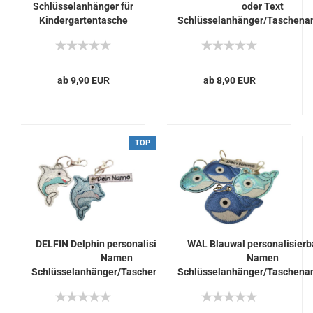
Schlüsselanhänger für
oder Text
Kindergartentasche
Schlüsselanhänger/Taschena
oder Schulranzen
ab 9,90 EUR
ab 8,90 EUR
TOP
DELFIN Delphin personalisierbar mit
WAL Blauwal personalisierb
Namen
Namen
Schlüsselanhänger/Taschenanhänger
Schlüsselanhänger/Taschena
tolles kleines Geschenk zur
tolles kleines Geschenk 
Einschulung für Tasche hellblau silber
Einschulung für Tasch