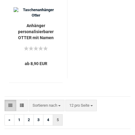
Anhänger
personalisierbarer
OTTER mit Namen
Schlüssel-Anhänger
Taschen-Anhänger
Geschenk
ab 8,90 EUR
Sortieren nach
pro Seite
Sortieren nach
12 pro Seite
«
1
2
3
4
5