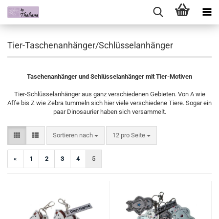
Tier-Taschenanhänger/Schlüsselanhänger
Taschenanhänger und Schlüsselanhänger mit Tier-Motiven
Tier-Schlüsselanhänger aus ganz verschiedenen Gebieten. Von A wie
Affe bis Z wie Zebra tummeln sich hier viele verschiedene Tiere. Sogar ein
paar Dinosaurier haben sich versammelt.
Sortieren nach
pro Seite
Sortieren nach
12 pro Seite
«
1
2
3
4
5