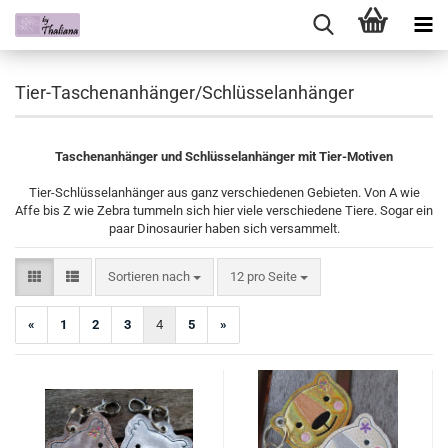
Tier-Taschenanhänger/Schlüsselanhänger
Taschenanhänger und Schlüsselanhänger mit Tier-Motiven
Tier-Schlüsselanhänger aus ganz verschiedenen Gebieten. Von A wie
Affe bis Z wie Zebra tummeln sich hier viele verschiedene Tiere. Sogar ein
paar Dinosaurier haben sich versammelt.
Sortieren nach
pro Seite
Sortieren nach
12 pro Seite
«
1
2
3
4
5
»