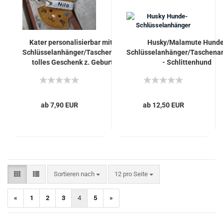
Kater personalisierbar mit Namen
Husky/Malamute Hunde
Schlüsselanhänger/Taschenanhänger
Schlüsselanhänger/Taschena
tolles Geschenk z. Geburtstag o.
- Schlittenhund
Muttertag - Katze
ab 7,90 EUR
ab 12,50 EUR
Sortieren nach
pro Seite
Sortieren nach
12 pro Seite
«
1
2
3
4
5
»